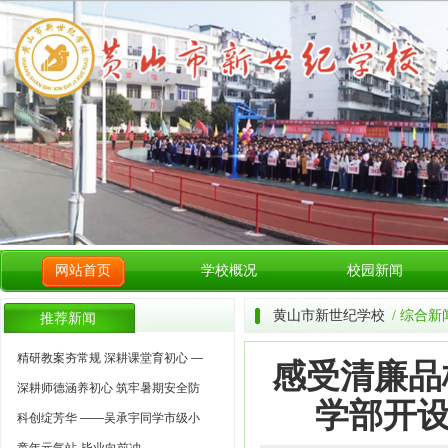
网站首页
学校概况
校园新闻
黄山市新世纪学校
/ 综合新
推荐新闻
精研教案夯常规 深耕课堂育初心 —
感受清廉品
深耕师德涵养初心 筑牢暑期安全防
学部开设
科创绽芳华 ——吴承宇同学市级小