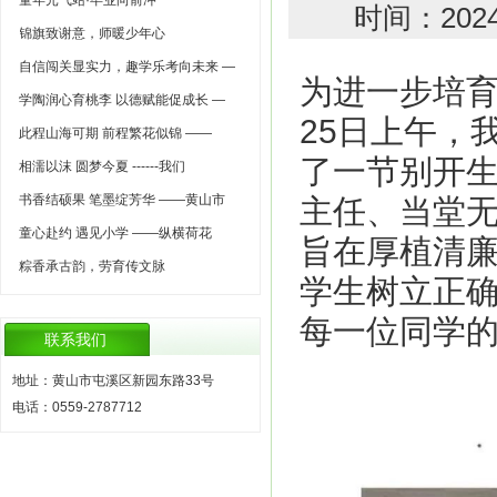
童年元气站·毕业向前冲
时间：202
锦旗致谢意，师暖少年心
自信闯关显实力，趣学乐考向未来 —
为进一步培育
学陶润心育桃李 以德赋能促成长 —
25日上午，
此程山海可期 前程繁花似锦 ——
了一节别开生
相濡以沫 圆梦今夏 ------我们
书香结硕果 笔墨绽芳华 ——黄山市
主任、当堂
童心赴约 遇见小学 ——纵横荷花
旨在厚植清
粽香承古韵，劳育传文脉
学生树立正
每一位同学
联系我们
地址：黄山市屯溪区新园东路33号
电话：0559-2787712