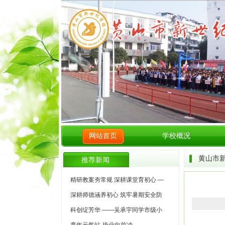
网站首页
学校概况
黄山市
推荐新闻
精研教案夯常规 深耕课堂育初心 —
深耕师德涵养初心 筑牢暑期安全防
科创绽芳华 ——吴承宇同学市级小