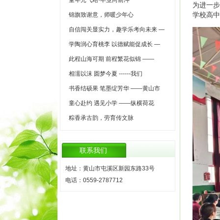
童年元气站·毕业向前冲
为进一步
学校高中
锦旗致谢意，师暖少年心
自信闯关显实力，趣学乐考向未来 —
学陶润心育桃李 以德赋能促成长 —
此程山海可期 前程繁花似锦 ——
相濡以沫 圆梦今夏 ------我们
书香结硕果 笔墨绽芳华 ——黄山市
童心赴约 遇见小学 ——纵横荷花
粽香承古韵，劳育传文脉
联系我们
地址：黄山市屯溪区新园东路33号
电话：0559-2787712