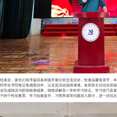
结束后，家长们有序返回各班级开展分班交流活动，恰逢温馨母亲节，本
织学生书写致父母感恩信件，让交流活动温情满满。各班班主任结合班级
业完成情况与阶段检测成果，细致讲解高一学科学习特点、学习技巧及家
子的个性化教育、学习短板提升、习惯养成等问题深入探讨，进一步拉近