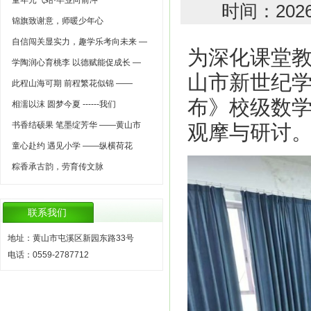
童年元气站·毕业向前冲
时间：202
锦旗致谢意，师暖少年心
自信闯关显实力，趣学乐考向未来 —
为深化课堂教
学陶润心育桃李 以德赋能促成长 —
山市新世纪
此程山海可期 前程繁花似锦 ——
布》校级数
相濡以沫 圆梦今夏 ------我们
书香结硕果 笔墨绽芳华 ——黄山市
观摩与研讨
童心赴约 遇见小学 ——纵横荷花
粽香承古韵，劳育传文脉
联系我们
地址：黄山市屯溪区新园东路33号
电话：0559-2787712