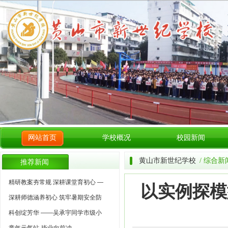
网站首页
学校概况
校园新闻
黄山市新世纪学校
/ 综合新
推荐新闻
精研教案夯常规 深耕课堂育初心 —
以实例探模
深耕师德涵养初心 筑牢暑期安全防
科创绽芳华 ——吴承宇同学市级小